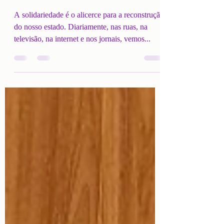
nosso estado brilhar
de novo.
A solidariedade é o alicerce para a reconstrução
do nosso estado. Diariamente, nas ruas, na
televisão, na internet e nos jornais, vemos...