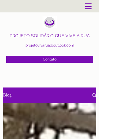
PROJETO SOLIDÁRIO QUE VIVE A RUA
projetovivarua@outlook.com
Contato
Blog